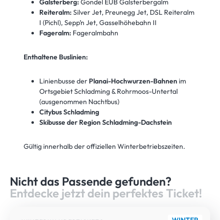
Galsterberg:
Gondel EUB Galsterbergalm
Reiteralm:
Silver Jet, Preunegg Jet, DSL Reiteralm
I (Pichl), Sepp’n Jet, Gasselhöhebahn II
Fageralm:
Fageralmbahn
Enthaltene Buslinien:
Linienbusse der
Planai-Hochwurzen-Bahnen
im
Ortsgebiet Schladming & Rohrmoos-Untertal
(ausgenommen Nachtbus)
Citybus Schladming
Skibusse der Region Schladming-Dachstein
Gültig innerhalb der offiziellen Winterbetriebszeiten.
Nicht das Passende gefunden?
Entdecke jetzt dein perfektes Ticket!