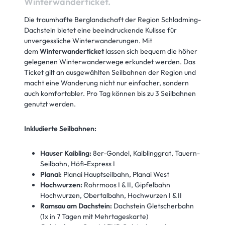
Winterwanderticket.
Die traumhafte Berglandschaft der Region Schladming-
Dachstein bietet eine beeindruckende Kulisse für
unvergessliche Winterwanderungen. Mit
dem
Winterwanderticket
lassen sich bequem die höher
gelegenen Winterwanderwege erkundet werden. Das
Ticket gilt an ausgewählten Seilbahnen der Region und
macht eine Wanderung nicht nur einfacher, sondern
auch komfortabler. Pro Tag können bis zu 3 Seilbahnen
genutzt werden.
Inkludierte Seilbahnen:
Hauser Kaibling:
8er-Gondel, Kaiblinggrat, Tauern-
Seilbahn, Höfi-Express I
Planai:
Planai Hauptseilbahn, Planai West
Hochwurzen:
Rohrmoos I & II, Gipfelbahn
Hochwurzen, Obertalbahn, Hochwurzen I & II
Ramsau am Dachstein:
Dachstein Gletscherbahn
(1x in 7 Tagen mit Mehrtageskarte)